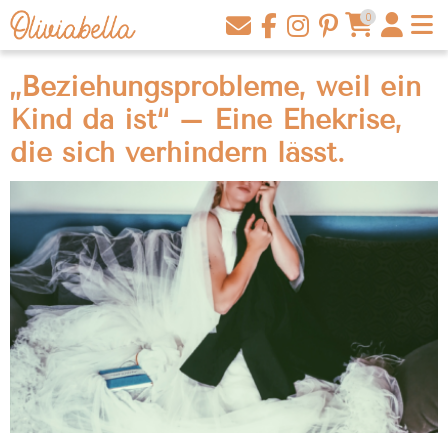
0
„Beziehungsprobleme, weil ein
Kind da ist“ – Eine Ehekrise,
die sich verhindern lässt.